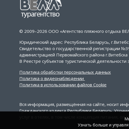
© 2009–2026 ООО «Агентство пляжного отдыха ВЕ
Юридический адрес: Республика Беларусь, г.Витебск
Свидетельство о государственной регистрации №
администрацией Первомайского района г.Витебска 1
В Реестре субъектов туристической деятельности з
Политика обработки персональных данных
Политика о видеонаблюдении
Политика в использовании файлов Cookie
Вся информация, размещённая на сайте, носит ин
Гражданского кодекса Республики Беларусь. Уточн
услуг в отелях, в том числе концепция питания, о
Мы
Узнать больше и управля