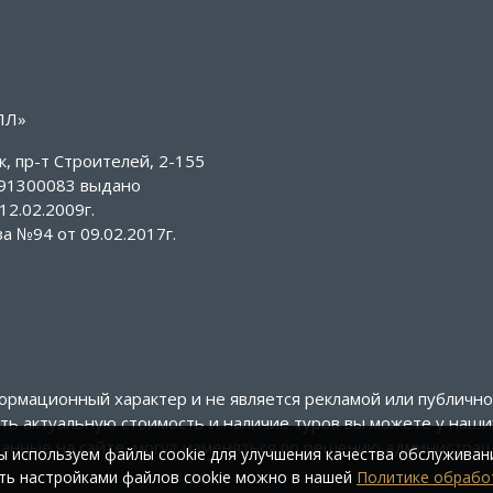
ЛЛ»
, пр-т Строителей, 2-155
391300083 выдано
2.02.2009г.
а №94 от 09.02.2017г.
формационный характер и не является рекламой или публичн
ить актуальную стоимость и наличие туров вы можете у наш
писанные на сайте, могут изменяться по решению администрац
 используем файлы cookie для улучшения качества обслуживан
ть настройками файлов cookie можно в нашей
Политике обрабо