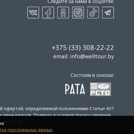
Следите за нами в соцсетях:
+375 (33) 308-22-22
email: info@welltour.by
Состоим в союзах:
ой офертой, определяемой положениями Статьи 407
их менеджеров. Правила и условия предоставления
ии отелей.
ия.
тки персональных данных
.